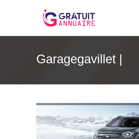
Garagega­vil­let |