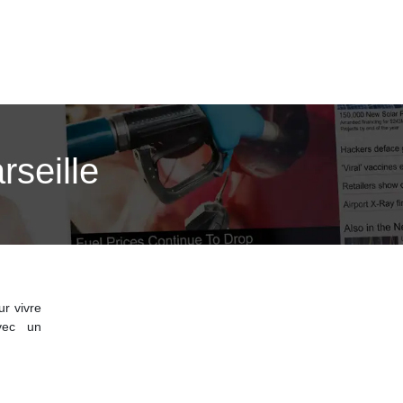
rseille
ur vivre
avec un