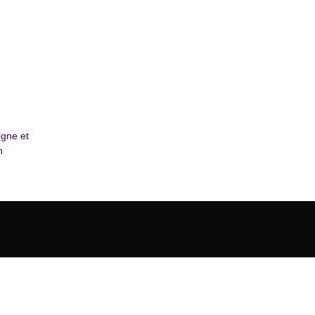
igne et
n